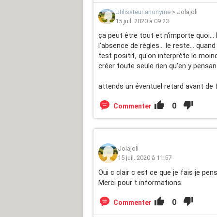
Utilisateur anonyme
>
Jolajoli
15 juil. 2020 à 09:23
ça peut être tout et n'importe quoi.
l'absence de règles... le reste... qua
test positif, qu'on interprète le m
créer toute seule rien qu'en y pensant
attends un éventuel retard avant de f
0
Commenter
Jolajoli
15 juil. 2020 à 11:57
Oui c clair c est ce que je fais je pens
Merci pour t informations.
0
Commenter