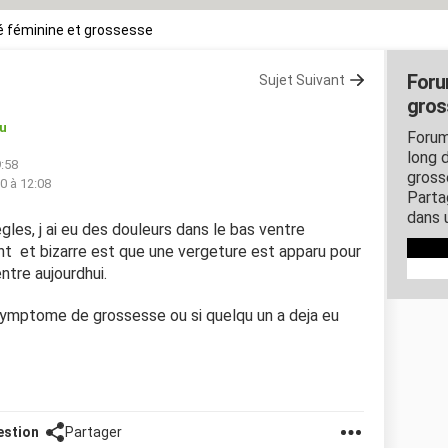
 féminine et grossesse
Foru
Sujet Suivant
gros
u
Forum
long d
9:58
gross
20 à 12:08
Parta
dans 
egles, j ai eu des douleurs dans le bas ventre
nt et bizarre est que une vergeture est apparu pour
ntre aujourdhui.
symptome de grossesse ou si quelqu un a deja eu
estion
Partager