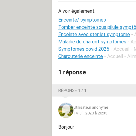
A voir également:
Enceinte/ symptomes
Tomber enceinte sous pilule sympt
Enceinte avec sterilet symptome
- 
Maladie de charcot symptômes
- Ac
Symptomes covid 2025
- Accueil -
Charcuterie enceinte
- Accueil - Al
1 réponse
RÉPONSE 1 / 1
Utilisateur anonyme
14 juil. 2020 à 20:35
Bonjour