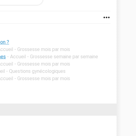
 qui m’arrive ? En sachant que je n’ai jamais eu mal
e tiens à rajouter qu’en ce moment j’ai des troubles
 manger j’ai comme l’impression que la nourriture a
i me répondra
on ?
Accueil - Grossesse mois par mois
mes
- Accueil - Grossesse semaine par semaine
Accueil - Grossesse mois par mois
eil - Questions gynécologiques
Accueil - Grossesse mois par mois