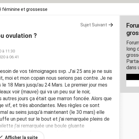
 féminine et grossesse
Foru
Sujet Suivant
gros
 ovulation ?
Forum
long d
0 à 11:30
gross
020 à 06:41
Parta
dans 
 besoin de vos témoignages svp. J’ai 25 ans je ne suis
ait, moi et mon copain nous serions pas contre. Je ne
es le 18 Mars jusqu’au 24 Mars. Le premier jour mes
aux voir (mauve) qui va un peu sur le noir,
 autres jours ça était que marron foncée. Alors que
ge vif, et très abondantes. Mes règles ce sont
 mal au seins jusqu’à maintenant (le 30 mars) elle
uffe un peut sur le bout et j’ai remarquée pleins de
toilette j’ai remarquée une boule gluante
t être le signe de mon ovulation mais ce n’est pas
Afficher la suite