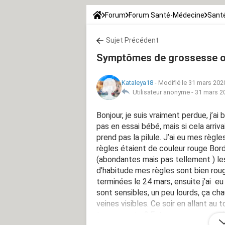
Forum
Forum Santé-Médecine
Santé
Sujet Précédent
Symptômes de grossesse ou
Kataleya18
-
Modifié le 31 mars 202
Utilisateur anonyme -
31 mars 2
Bonjour, je suis vraiment perdue, j’ai
pas en essai bébé, mais si cela arriv
prend pas la pilule. J’ai eu mes règl
règles étaient de couleur rouge Borde
(abondantes mais pas tellement ) les
d’habitude mes règles sont bien rou
terminées le 24 mars, ensuite j’ai eu
sont sensibles, un peu lourds, ça cha
veines visibles. Ce soir en allant au 
transparente ? Est ce que ça pourrai