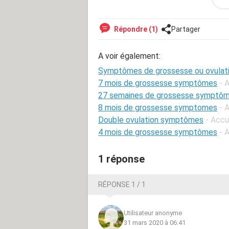
un peu trop tot ? J’aimerais savoir ce
au seins juste après mes règles. Et j
digestifs ( ballonnements, gaz, après
Répondre (1)
Partager
envie de ressortir). Merci à celle qu
A voir également:
Symptômes de grossesse ou ovulati
7 mois de grossesse symptômes
- 
27 semaines de grossesse symptô
8 mois de grossesse symptomes
- 
Double ovulation symptômes
- Accu
4 mois de grossesse symptômes
- 
1 réponse
RÉPONSE 1 / 1
Utilisateur anonyme
31 mars 2020 à 06:41