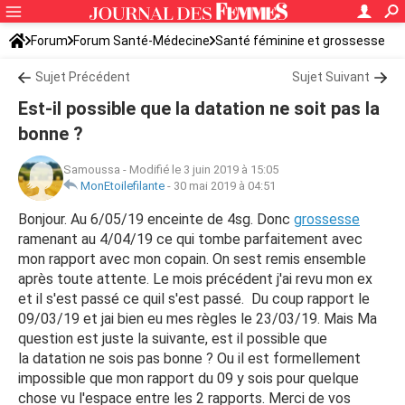
Forum
Forum Santé-Médecine
Santé féminine et grossesse
Sujet Précédent
Sujet Suivant
Est-il possible que la datation ne soit pas la
bonne ?
Samoussa
-
Modifié le 3 juin 2019 à 15:05
MonEtoilefilante
-
30 mai 2019 à 04:51
Bonjour. Au 6/05/19 enceinte de 4sg. Donc
grossesse
ramenant au 4/04/19 ce qui tombe parfaitement avec
mon rapport avec mon copain. On sest remis ensemble
après toute attente. Le mois précédent j'ai revu mon ex
et il s'est passé ce quil s'est passé. Du coup rapport le
09/03/19 et jai bien eu mes règles le 23/03/19. Mais Ma
question est juste la suivante, est il possible que
la datation ne sois pas bonne ? Ou il est formellement
impossible que mon rapport du 09 y sois pour quelque
chose vu l'espace entre les 2 rapports. Merci de vos