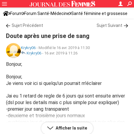
Forum
Forum Santé-Médecine
Santé féminine et grossesse
Sujet Précédent
Sujet Suivant
Doute après une prise de sang
Krykry06
-
Modifié le 16 avr. 2019 à 11:30
Krykry06
-
16 avr. 2019 à 11:26
Bonjour,
Bonjour,
Je viens voir ici si quelqu'un pourrait m'éclairer
Jai eu 1 retard de regle de 6 jours qui sont ensuite arriver
(dsl pour les details mais c plus simple pour expliquer)
-premier jour sang transparent
-deuxieme et troisième jours normaux
-quatrieme jour du sang encore transparent puis plus rien
Afficher la suite