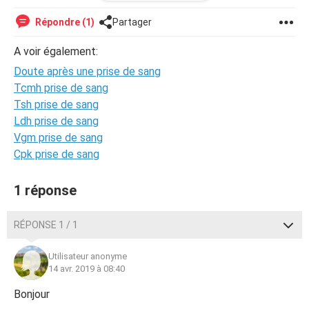
Jai fait une prise de sang plus frotti plus prelevement
vaginaux car de grosse douleur ds l ovaire gauche mais tt
Répondre (1)
Partager
etait negatifs
A voir également:
Depuis Jai le ventre gonfle a tel point que l'on ne voit plus
Doute après une prise de sang
les ou presque plus la marque des mes vergetures de
Tcmh prise de sang
mes grossesses précédentes...de nouveau des douleurs
Tsh prise de sang
mais ds l ovaire droit cette fois ci et depuis hier soir des
Ldh prise de sang
remontées acides....
Vgm prise de sang
Pensez vous qu'il faudrait refaire un test????
Cpk prise de sang
Merci d'avance a vous bonne soiree
1 réponse
RÉPONSE 1 / 1
Utilisateur anonyme
14 avr. 2019 à 08:40
Bonjour