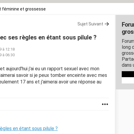
 féminine et grossesse
Foru
Sujet Suivant
gros
c ses règles en étant sous pilule ?
Forum
long d
9 à 12:18
gross
9 à 06:30
Parta
dans 
s et aujourd'hui j'ai eu un rapport sexuel avec mon
j'aimerai savoir si je peux tomber enceinte avec mes
 seulement 17 ans et j'aimerai avoir une réponse au
gles en étant sous pilule ?