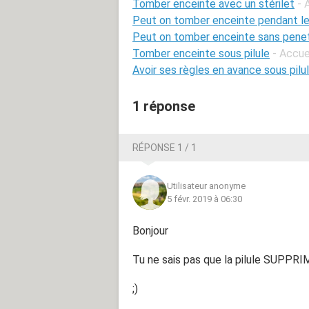
Tomber enceinte avec un stérilet
- 
Peut on tomber enceinte pendant le
Peut on tomber enceinte sans penet
Tomber enceinte sous pilule
- Accue
Avoir ses règles en avance sous pilu
1 réponse
RÉPONSE 1 / 1
Utilisateur anonyme
5 févr. 2019 à 06:30
Bonjour
Tu ne sais pas que la pilule SUPPRIM
;)