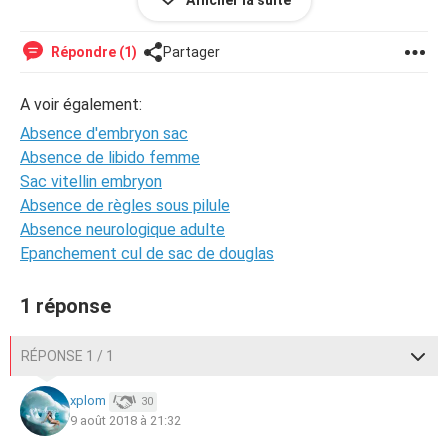
Afficher la suite
J'ai un autre rdv dans 10 jours le 21 août. Je suis très
inquiète. Qu'en pensez-vous?
Répondre (1)
Partager
Merci d'avance
A voir également:
Absence d'embryon sac
Absence de libido femme
Sac vitellin embryon
Absence de règles sous pilule
Absence neurologique adulte
Epanchement cul de sac de douglas
1 réponse
RÉPONSE 1 / 1
xplom
30
9 août 2018 à 21:32