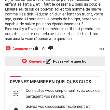
enfant se fait a 2 et il faut le désirer a 2 dans un couple.
donner la vie, c'est le plus beau cadeau du monde que l'on
Ensuite es-tu sur de pouvoir, toi et ton homme de suivre
peut offrir à quelqu'un qui grandit dans mon ventre. Mais
comme il se doit l'éducation d'un enfant tonitruant, votre
pour l'instant, je ne suis pas encore enceinte que je sache.
âge, quand lui sera dans le besoin de bouger, serez vous
capable de suivre pour son épanouissement ?
Quand pensez-vous ? J'aimerais avoir votre opinion sur ce
Bien sur il y a l'avis de ton médecin qu'il faut prendre en
sujet. Merci de rester correct svp.
compte, ensuite que cela se fasse, et seule toi et ton
mari aura la vraie réponse a ta question.
Merci d'avance, bisous.
0
Commenter
Répondre
Posez votre question
DEVENEZ MEMBRE EN QUELQUES CLICS
Connectez-vous simplement avec ceux qui
partagent vos intérêts
Suivez vos discussions facilement et