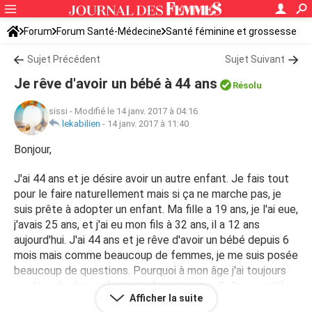
Forum
Forum Santé-Médecine
Santé féminine et grossesse
Sujet Précédent
Sujet Suivant
Je rêve d'avoir un bébé à 44 ans
Résolu
sissi
-
Modifié le 14 janv. 2017 à 04:16
lekabilien
-
14 janv. 2017 à 11:40
Bonjour,
J'ai 44 ans et je désire avoir un autre enfant. Je fais tout
pour le faire naturellement mais si ça ne marche pas, je
suis prête à adopter un enfant. Ma fille a 19 ans, je l'ai eue,
j'avais 25 ans, et j'ai eu mon fils à 32 ans, il a 12 ans
aujourd'hui. J'ai 44 ans et je rêve d'avoir un bébé depuis 6
mois mais comme beaucoup de femmes, je me suis posée
beaucoup de questions. Pourquoi à mon âge j'ai toujours
ce désir de donner la vie et de poupouner ? J'en ai parlé
Afficher la suite
au docteur, je lui ai dit ce qu'il m'arrivait et il m'a dit que ça