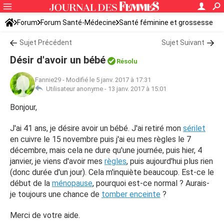
Forum
Forum Santé-Médecine
Santé féminine et grossesse
Sujet Précédent
Sujet Suivant
Désir d'avoir un bébé
Résolu
Fannie29
-
Modifié le 5 janv. 2017 à 17:31
Utilisateur anonyme -
13 janv. 2017 à 15:01
Bonjour,
J'ai 41 ans, je désire avoir un bébé. J'ai retiré mon
sérilet
en cuivre le 15 novembre puis j'ai eu mes règles le 7
décembre, mais cela ne dure qu'une journée, puis hier, 4
janvier, je viens d'avoir mes
règles
, puis aujourd'hui plus rien
(donc durée d'un jour). Cela m'inquiète beaucoup. Est-ce le
début de la
ménopause
, pourquoi est-ce normal ? Aurais-
je toujours une chance de
tomber enceinte
?
Merci de votre aide.