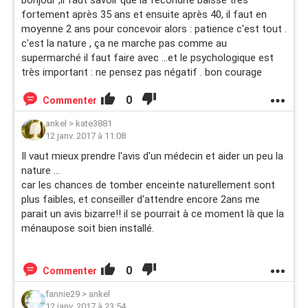
bonjour ,il faut savoir que la fécondité baisse très
fortement après 35 ans et ensuite après 40, il faut en
moyenne 2 ans pour concevoir alors : patience c'est tout .
c'est la nature , ça ne marche pas comme au
supermarché il faut faire avec ...et le psychologique est
très important : ne pensez pas négatif . bon courage
0
Commenter
ankel
>
kate3881
12 janv. 2017 à 11:08
Il vaut mieux prendre l'avis d'un médecin et aider un peu la
nature ...
car les chances de tomber enceinte naturellement sont
plus faibles, et conseiller d'attendre encore 2ans me
parait un avis bizarre!! il se pourrait à ce moment là que la
ménaupose soit bien installé.
0
Commenter
fannie29
>
ankel
12 janv. 2017 à 23:54