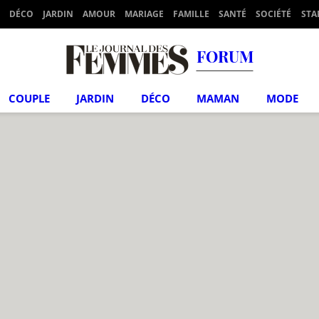
DÉCO
JARDIN
AMOUR
MARIAGE
FAMILLE
SANTÉ
SOCIÉTÉ
STA
FORUM
COUPLE
JARDIN
DÉCO
MAMAN
MODE