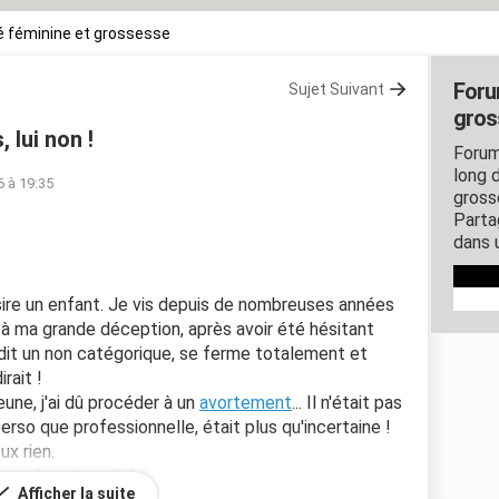
 féminine et grossesse
Foru
Sujet Suivant
gros
 lui non !
Forum
long d
6 à 19:35
gross
Parta
dans 
désire un enfant. Je vis depuis de nombreuses années
à ma grande déception, après avoir été hésitant
e dit un non catégorique, se ferme totalement et
rait !
jeune, j'ai dû procéder à un
avortement
... Il n'était pas
perso que professionnelle, était plus qu'incertaine !
ux rien.
i a même tourné à la dispute, a été violente pour
Afficher la suite