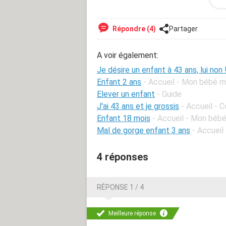
moi et m'a beaucoup blessée. Je l'ai
n'ai plus de temps devant moi.
Si vous avez des conseils, des avis b
Répondre (4)
Partager
Merci.
A voir également:
Je désire un enfant à 43 ans, lui non 
Enfant 2 ans
- Accueil - Mon bébé m
Elever un enfant
- Guide
J'ai 43 ans et je grossis
- Accueil - 
Enfant 18 mois
- Accueil - Mon bébé
Mal de gorge enfant 3 ans
- Accueil
4 réponses
RÉPONSE 1 / 4
Meilleure réponse