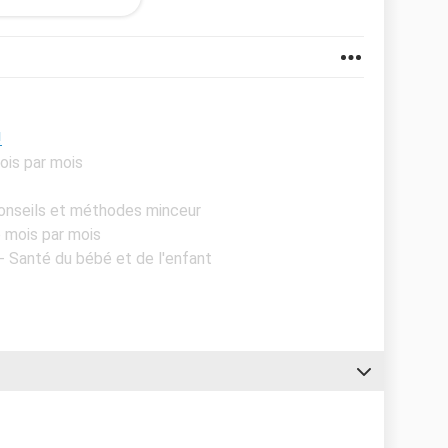
me toujours, mais ne sais que faire sachant que je
ienveillants, je vous écoute.
!
ois par mois
Conseils et méthodes minceur
 mois par mois
 - Santé du bébé et de l'enfant