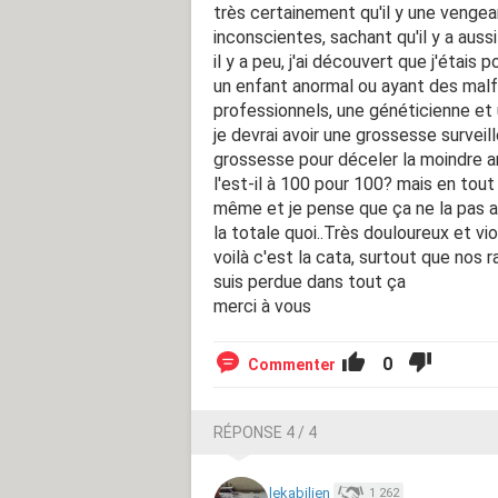
très certainement qu'il y une vengea
inconscientes, sachant qu'il y a aus
il y a peu, j'ai découvert que j'étai
un enfant anormal ou ayant des mal
professionnels, une généticienne et 
je devrai avoir une grossesse surve
grossesse pour déceler la moindre an
l'est-il à 100 pour 100? mais en tou
même et je pense que ça ne la pas a
la totale quoi..Très douloureux et vi
voilà c'est la cata, surtout que nos 
suis perdue dans tout ça
merci à vous
0
Commenter
RÉPONSE 4 / 4
lekabilien
1 262