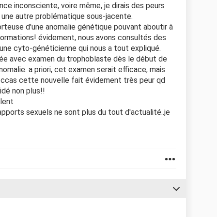
nce inconsciente, voire même, je dirais des peurs
si une autre problématique sous-jacente.
s porteuse d'une anomalie génétique pouvant aboutir à
formations! évidement, nous avons consultés des
une cyto-généticienne qui nous a tout expliqué.
illée avec examen du trophoblaste dès le début de
omalie. a priori, cet examen serait efficace, mais
t ccas cette nouvelle fait évidement très peur qd
idé non plus!!
olent
rapports sexuels ne sont plus du tout d'actualité..je