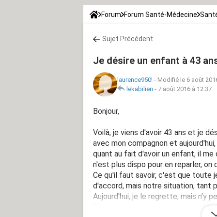
Forum
Forum Santé-Médecine
Santé
Sujet Précédent
Je désire un enfant à 43 ans,
laurence950!
-
Modifié le 6 août 201
lekabilien
-
7 août 2016 à 12:37
Bonjour,
Voilà, je viens d'avoir 43 ans et je 
avec mon compagnon et aujourd'hui, 
quant au fait d'avoir un enfant, il m
n'est plus dispo pour en reparler, on di
Ce qu'il faut savoir, c'est que toute 
d'accord, mais notre situation, tant 
Aujourd'hui, je le regrette, mais n'y pe
En tout cas, sa réponse négative, qu