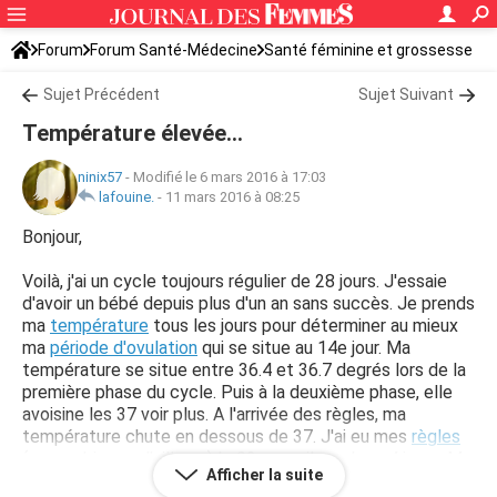
Forum
Forum Santé-Médecine
Santé féminine et grossesse
Sujet Précédent
Sujet Suivant
Température élevée...
ninix57
-
Modifié le 6 mars 2016 à 17:03
lafouine.
-
11 mars 2016 à 08:25
Bonjour,
Voilà, j'ai un cycle toujours régulier de 28 jours. J'essaie
d'avoir un bébé depuis plus d'un an sans succès. Je prends
ma
température
tous les jours pour déterminer au mieux
ma
période d'ovulation
qui se situe au 14e jour. Ma
température se situe entre 36.4 et 36.7 degrés lors de la
première phase du cycle. Puis à la deuxième phase, elle
avoisine les 37 voir plus. A l'arrivée des règles, ma
température chute en dessous de 37. J'ai eu mes
règles
(un peu bizarre d’ailleurs) le 02 mars, il y a donc 4 jours. Ma
Afficher la suite
température est toujours haute cependant, ce matin par