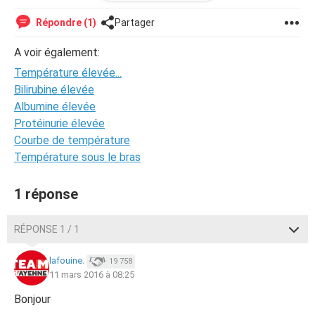
exemple elle était a 37.2, hier 37. Je ne comprends pas.
Je suis fatiguée en ce moment et je ne sais pas si cela
Répondre (1)
Partager
joue sur ma température. Qu'en pensez-vous ? Quelqu'un
est-il dans ce cas ?
A voir également:
Température élevée...
Merci pour vos réponses !
Bilirubine élevée
Albumine élevée
Protéinurie élevée
Courbe de température
Température sous le bras
1 réponse
RÉPONSE 1 / 1
lafouine.
19 758
11 mars 2016 à 08:25
Bonjour