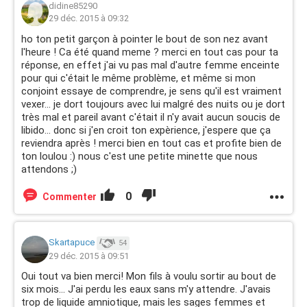
didine85290
29 déc. 2015 à 09:32
ho ton petit garçon à pointer le bout de son nez avant
l'heure ! Ca été quand meme ? merci en tout cas pour ta
réponse, en effet j'ai vu pas mal d'autre femme enceinte
pour qui c'était le même problème, et même si mon
conjoint essaye de comprendre, je sens qu'il est vraiment
vexer... je dort toujours avec lui malgré des nuits ou je dort
très mal et pareil avant c'était il n'y avait aucun soucis de
libido... donc si j'en croit ton expèrience, j'espere que ça
reviendra après ! merci bien en tout cas et profite bien de
ton loulou :) nous c'est une petite minette que nous
attendons ;)
0
Commenter
Skartapuce
54
29 déc. 2015 à 09:51
Oui tout va bien merci! Mon fils à voulu sortir au bout de
six mois... J'ai perdu les eaux sans m'y attendre. J'avais
trop de liquide amniotique, mais les sages femmes et