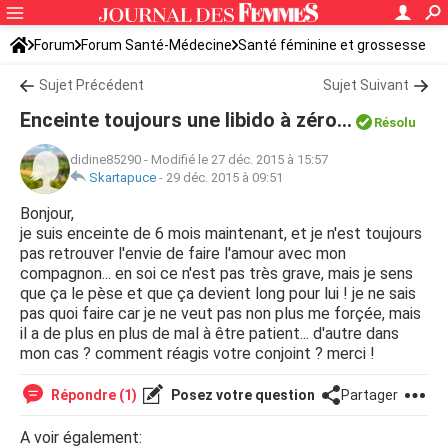
Forum
Forum Santé-Médecine
Santé féminine et grossesse
Sujet Précédent
Sujet Suivant
Enceinte toujours une libido à zéro...
Résolu
didine85290
-
Modifié le 27 déc. 2015 à 15:57
Skartapuce
-
29 déc. 2015 à 09:51
Bonjour,
je suis enceinte de 6 mois maintenant, et je n'est toujours
pas retrouver l'envie de faire l'amour avec mon
compagnon... en soi ce n'est pas très grave, mais je sens
que ça le pèse et que ça devient long pour lui ! je ne sais
pas quoi faire car je ne veut pas non plus me forçée, mais
il a de plus en plus de mal à être patient... d'autre dans
mon cas ? comment réagis votre conjoint ? merci !
Répondre (1)
Posez votre question
Partager
A voir également: