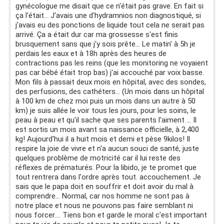
gynécologue me disait que ce n'était pas grave. En fait si
ça l'était... J'avais une d'hydramnios non diagnostiqué, si
j'avais eu des ponctions de liquide tout cela ne serait pas
arrivé. Ça a était dur car ma grossesse s'est finis
brusquement sans que j'y sois prête... Le matin' à 5h je
perdais les eaux et à 18h après des heures de
contractions pas les reins (que les monitoring ne voyaient
pas car bébé était trop bas) j'ai accouché par voix basse.
Mon fils à passait deux mois en hôpital, avec des sondes,
des perfusions, des cathéters... (Un mois dans un hôpital
à 100 km de chez moi puis un mois dans un autre à 50
km) je suis allée le voir tous les jours, pour les soins, le
peau à peau et qu'il sache que ses parents l'aiment ... Il
est sortis un mois avant sa naissance officielle, à 2,400
kg! Aujourd'hui il a huit mois et demi et pèse 9kilos! Il
respire la joie de vivre et n'a aucun souci de santé, juste
quelques problème de motricité car il lui reste des
réflexes de prématurés. Pour la libido, je te promet que
tout rentrera dans l'ordre après tout. accouchement. Je
sais que le papa doit en souffrir et doit avoir du mal à
comprendre... Normal, car nos homme ne sont pas à
notre place et nous ne pouvons pas faire semblant ni
nous forcer.... Tiens bon et garde le moral c'est important