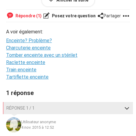
Afficher la suite
posez les.. Malheureusement pour raisons perso je
souhaite pas en parler a ma maman, ni d'autres personnes,
et je souhaite pas dire mon âge.
Répondre (1)
Posez votre question
Partager
Merci si vous savez m'aidez, donnez des conseils,...
A voir également:
Enceinte? Problème?
Charcuterie enceinte
Tomber enceinte avec un stérilet
Raclette enceinte
Train enceinte
Tartiflette enceinte
1 réponse
RÉPONSE 1 / 1
Utilisateur anonyme
4 nov. 2015 à 12:52