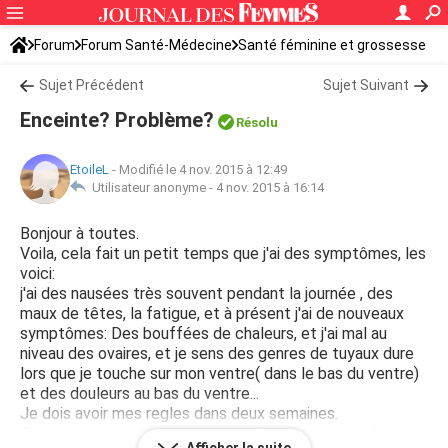
Forum
Forum Santé-Médecine
Santé féminine et grossesse
Sujet Précédent
Sujet Suivant
Enceinte? Problème?
Résolu
EtoileL
-
Modifié le 4 nov. 2015 à 12:49
Utilisateur anonyme -
4 nov. 2015 à 16:14
Bonjour à toutes.
Voila, cela fait un petit temps que j'ai des symptômes, les
voici:
j'ai des nausées très souvent pendant la journée , des
maux de têtes, la fatigue, et à présent j'ai de nouveaux
symptômes: Des bouffées de chaleurs, et j'ai mal au
niveau des ovaires, et je sens des genres de tuyaux dure
lors que je touche sur mon ventre( dans le bas du ventre)
et des douleurs au bas du ventre...
Je dois avoir mes regles dans deux semaines.
Si vous avez des questions pour aidez à me répondre