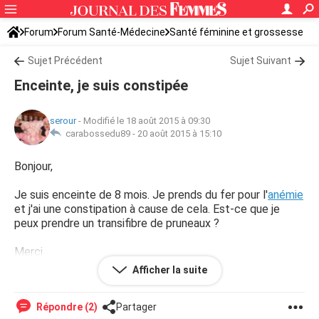
Forum
Forum Santé-Médecine
Santé féminine et grossesse
Sujet Précédent
Sujet Suivant
Enceinte, je suis constipée
serour
-
Modifié le 18 août 2015 à 09:30
carabossedu89 -
20 août 2015 à 15:10
Bonjour,
Je suis enceinte de 8 mois. Je prends du fer pour l'
anémie
et j'ai une constipation à cause de cela. Est-ce que je
peux prendre un transifibre de pruneaux ?
Merci
Afficher la suite
serour
Répondre (2)
Partager