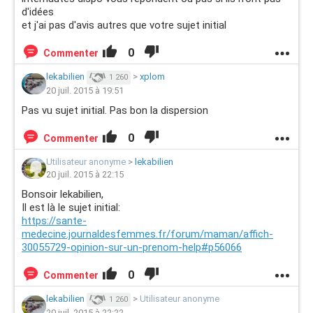
d'idées
et j'ai pas d'avis autres que votre sujet initial
0
Commenter
lekabilien
>
xplom
1 260
20 juil. 2015 à 19:51
Pas vu sujet initial. Pas bon la dispersion
0
Commenter
Utilisateur anonyme
>
lekabilien
20 juil. 2015 à 22:15
Bonsoir lekabilien,
Il est là le sujet initial:
https://sante-
medecine.journaldesfemmes.fr/forum/maman/affich-
30055729-opinion-sur-un-prenom-help#p56066
0
Commenter
lekabilien
>
Utilisateur anonyme
1 260
20 juil. 2015 à 22:22