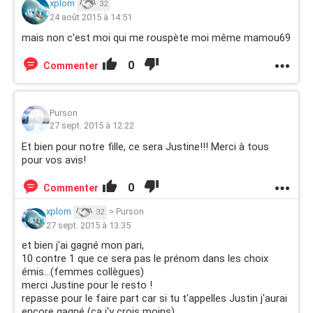
xplom
32
24 août 2015 à 14:51
mais non c'est moi qui me rouspète moi même mamou69
0
Commenter
Purson
27 sept. 2015 à 12:22
Et bien pour notre fille, ce sera Justine!!! Merci à tous
pour vos avis!
0
Commenter
xplom
>
Purson
32
27 sept. 2015 à 13:35
et bien j'ai gagné mon pari,
10 contre 1 que ce sera pas le prénom dans les choix
émis...(femmes collègues)
merci Justine pour le resto !
repasse pour le faire part car si tu t'appelles Justin j'aurai
encore gagné (ça j'y crois moins)