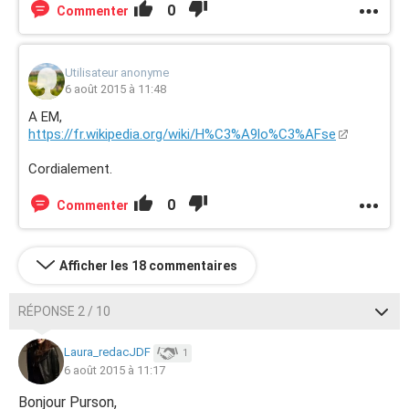
0
Commenter
Utilisateur anonyme
6 août 2015 à 11:48
A EM,
https://fr.wikipedia.org/wiki/H%C3%A9lo%C3%AFse
Cordialement.
0
Commenter
Afficher les 18 commentaires
RÉPONSE 2 / 10
Laura_redacJDF
1
6 août 2015 à 11:17
Bonjour Purson,