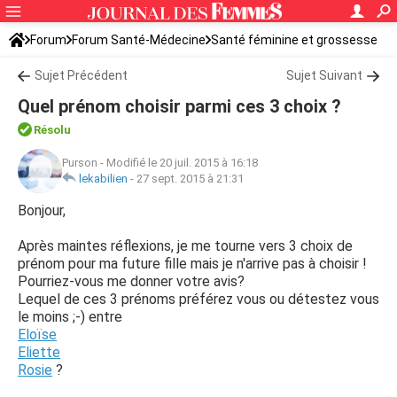
Forum
Forum Santé-Médecine
Santé féminine et grossesse
Sujet Précédent
Sujet Suivant
Quel prénom choisir parmi ces 3 choix ?
Résolu
Purson
-
Modifié le 20 juil. 2015 à 16:18
lekabilien
-
27 sept. 2015 à 21:31
Bonjour,
Après maintes réflexions, je me tourne vers 3 choix de
prénom pour ma future fille mais je n'arrive pas à choisir !
Pourriez-vous me donner votre avis?
Lequel de ces 3 prénoms préférez vous ou détestez vous
le moins ;-) entre
Eloïse
Eliette
Rosie
?