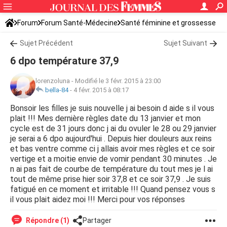
Forum
Forum Santé-Médecine
Santé féminine et grossesse
Sujet Précédent
Sujet Suivant
6 dpo température 37,9
lorenzoluna
-
Modifié le 3 févr. 2015 à 23:00
bella-84
-
4 févr. 2015 à 08:17
Bonsoir les filles je suis nouvelle j ai besoin d aide s il vous
plait !!! Mes dernière règles date du 13 janvier et mon
cycle est de 31 jours donc j ai du ovuler le 28 ou 29 janvier
je serai a 6 dpo aujourd'hui . Depuis hier douleurs aux reins
et bas ventre comme ci j allais avoir mes règles et ce soir
vertige et a moitie envie de vomir pendant 30 minutes . Je
n ai pas fait de courbe de température du tout mes je l ai
tout de même prise hier soir 37,8 et ce soir 37,9 . Je suis
fatigué en ce moment et irritable !!! Quand pensez vous s
il vous plait aidez moi !!! Merci pour vos réponses
Répondre (1)
Partager