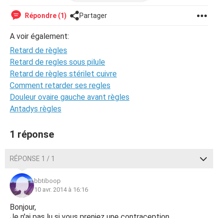
pris un peu de poids. Je ne comprend pas, si quelqu'un peu
m'aider. Merci.
Répondre (1)
Partager
A voir également:
Retard de règles
Retard de regles sous pilule
Retard de règles stérilet cuivre
Comment retarder ses regles
Douleur ovaire gauche avant règles
Antadys règles
1 réponse
RÉPONSE 1 / 1
bbtiboop
10 avr. 2014 à 16:16
Bonjour,
Je n'ai pas lu si vous preniez une contraception