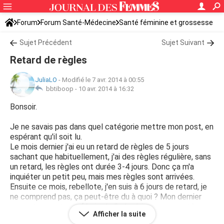
Forum
Forum Santé-Médecine
Santé féminine et grossesse
Sujet Précédent
Sujet Suivant
Retard de règles
JuliaLO
-
Modifié le 7 avr. 2014 à 00:55
bbtiboop -
10 avr. 2014 à 16:32
Bonsoir.
Je ne savais pas dans quel catégorie mettre mon post, en
espérant qu'il soit lu.
Le mois dernier j'ai eu un retard de règles de 5 jours
sachant que habituellement, j'ai des règles régulière, sans
un retard, les règles ont durée 3-4 jours. Donc ça m'a
inquiéter un petit peu, mais mes règles sont arrivées.
Ensuite ce mois, rebellote, j'en suis à 6 jours de retard, je
ne comprend pas, ça peut-être du à quoi ? Mon dernier
rapport remonte en février le 9. Je n'ai aucun symptômes
Afficher la suite
de règles, par ailleurs, je trouve que j'ai pris des seins et j'ai