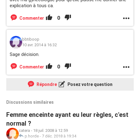
explication à tous ca.
0
Commenter
bbtiboop
10 avr. 2014 à 16:32
Sage décision.
0
Commenter
Répondre
Posez votre question
Discussions similaires
Femme enceinte ayant eu leur règles, c'est
normal ?
catera
-
18 juil. 2008 à 12:59
p.horde
-
7 déc. 2018 à 19:34