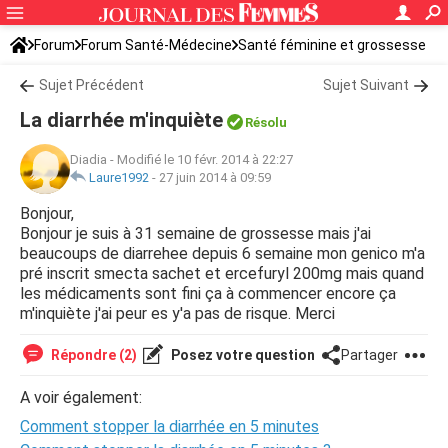
Forum
Forum Santé-Médecine
Santé féminine et grossesse
Sujet Précédent
Sujet Suivant
La diarrhée m'inquiète
Résolu
Diadia
-
Modifié le 10 févr. 2014 à 22:27
Laure1992
-
27 juin 2014 à 09:59
Bonjour,
Bonjour je suis à 31 semaine de grossesse mais j'ai
beaucoups de diarrehee depuis 6 semaine mon genico m'a
pré inscrit smecta sachet et ercefuryl 200mg mais quand
les médicaments sont fini ça à commencer encore ça
m'inquiète j'ai peur es y'a pas de risque. Merci
Répondre (2)
Posez votre question
Partager
A voir également:
Comment stopper la diarrhée en 5 minutes