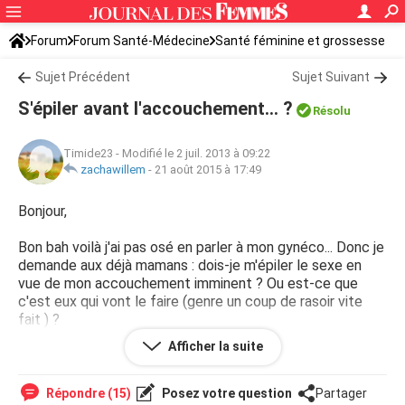
Forum
Forum Santé-Médecine
Santé féminine et grossesse
Sujet Précédent
Sujet Suivant
S'épiler avant l'accouchement... ?
Résolu
Timide23
-
Modifié le 2 juil. 2013 à 09:22
zachawillem
-
21 août 2015 à 17:49
Bonjour,
Bon bah voilà j'ai pas osé en parler à mon gynéco... Donc je
demande aux déjà mamans : dois-je m'épiler le sexe en
vue de mon accouchement imminent ? Ou est-ce que
c'est eux qui vont le faire (genre un coup de rasoir vite
fait ) ?
Afficher la suite
merci d'avance les filles !
Répondre (15)
Posez votre question
Partager