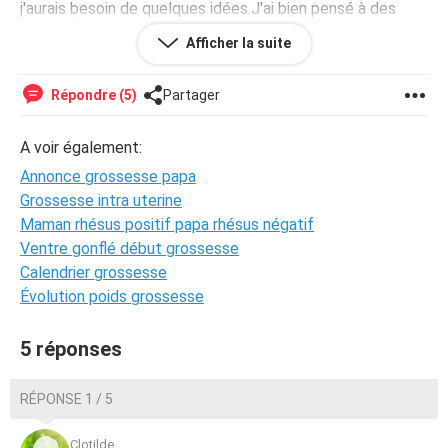
j'aurais besoin de quelques idées.J'ai bien pensé à des
choses (écrire coucou papa sur mon ventre, envoyer une
Afficher la suite
fausse lettre au papa écrite de la main de bébé) mais je
n'ai pas encore trouvée l'idée avec un grand I. surtout que
je vais pas pouvoir garder le secret longtemps!! Il va être
Répondre (5)
Partager
fou de joie mais je veux une annonce spéciale.
Et vous, vous lui avez dit quoi au futur papa ?
A voir également:
Annonce grossesse papa
Grossesse intra uterine
Maman rhésus positif papa rhésus négatif
Ventre gonflé début grossesse
Calendrier grossesse
Évolution poids grossesse
5 réponses
RÉPONSE 1 / 5
Clotilde