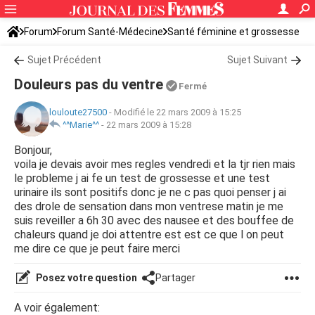
Forum
Forum Santé-Médecine
Santé féminine et grossesse
Sujet Précédent
Sujet Suivant
Douleurs pas du ventre
Fermé
louloute27500
-
Modifié le 22 mars 2009 à 15:25
^^Marie^^
-
22 mars 2009 à 15:28
Bonjour,
voila je devais avoir mes regles vendredi et la tjr rien mais
le probleme j ai fe un test de grossesse et une test
urinaire ils sont positifs donc je ne c pas quoi penser j ai
des drole de sensation dans mon ventrese matin je me
suis reveiller a 6h 30 avec des nausee et des bouffee de
chaleurs quand je doi attentre est est ce que l on peut
me dire ce que je peut faire merci
Posez votre question
Partager
A voir également: