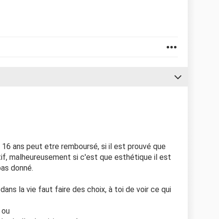
imerais bien que vous me fassiez partager votre
ui pourraient m'aider à avancer et à mieux réfléchir
quoi faire...
 16 ans peut etre remboursé, si il est prouvé que
f, malheureusement si c'est que esthétique il est
 pas donné.
ans la vie faut faire des choix, à toi de voir ce qui
 ou