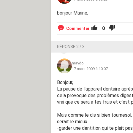
Merci de me répondre et surtout, j'a
bonjour Marine,
expérience, me donner des conseils s
S'il vous plait aidez moi je ne sais pas 
0
Commenter
mes dents me gachent la vie...
RÉPONSE 2 / 3
maydo
17 mars 2009 à 10:07
Bonjour,
La pause de l'appareil dentaire après
cela provoque des problèmes digesti
vrai que ce sera a tes frais et c'est
Mais comme le dis si bien tournesol, d
serait le mieux
-garder une dentition qui te plait pas