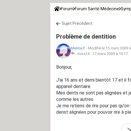
Forum
Forum Santé-Médecine
Symp
Sujet Précédent
Problème de dentition
Marine.P
-
Modifié le 15 mars 2009 à
miss24 -
17 mars 2009 à 10:17
Bonjour,
J'ai 16 ans et demi bientôt 17 et il f
appareil dentaire.
Mes dents ne sont pas alignées et j
comme les autres.
Je me retiens de rire pour pas qu'on 
denst alignées pour pouvoir rire à pl
Le problème, c'est que je ne veux pas