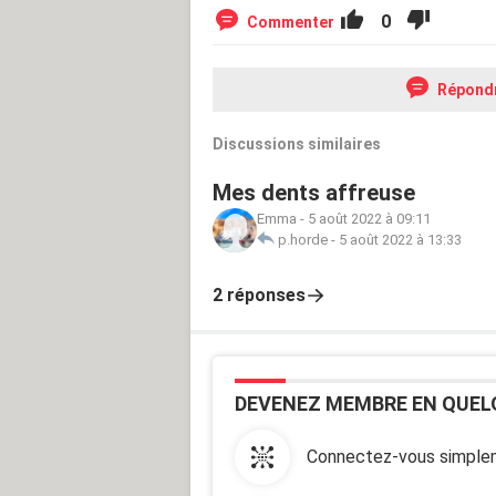
0
Commenter
Répond
Discussions similaires
Mes dents affreuse
Emma
-
5 août 2022 à 09:11
p.horde
-
5 août 2022 à 13:33
2 réponses
DEVENEZ MEMBRE EN QUEL
Connectez-vous simplem