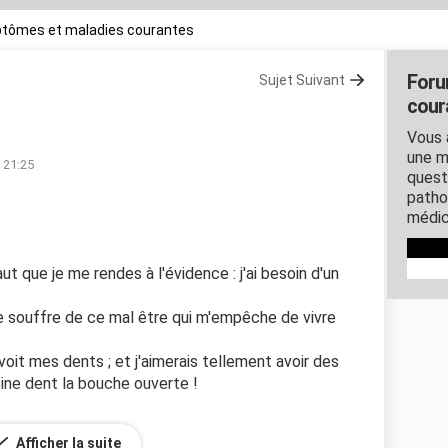
tômes et maladies courantes
Foru
Sujet Suivant
cour
Vous 
une m
 21:25
quest
patho
médic
aut que je me rendes à l'évidence : j'ai besoin d'un
e souffre de ce mal être qui m'empêche de vivre
voit mes dents ; et j'aimerais tellement avoir des
eine dent la bouche ouverte !
 porter d'appareil dentaire ! je ne connais plus
Afficher la suite