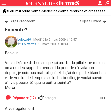
Forum
Forum Santé-Médecine
Santé féminine et grossesse
Sujet Précédent
Sujet Suivant
Enceinte?
Lolotte29
-
Modifié le 5 mars 2009 à 19:57
Lolotte29
-
11 mars 2009 à 18:41
Bonjour,
Voila déjà bientot un an que j'ai arreter la pillule, ce mois ci
on a eu des rapports pendant la periode d'ovulation,
depuis, je suis pas mal fatigué et la j'ai des perte blanches
et le ventre de temps a autre barbouiller, je voulai savoir
s'il y a possibilté que je soit enceinte?
Merci
Répondre (12)
Partager
A voir également: