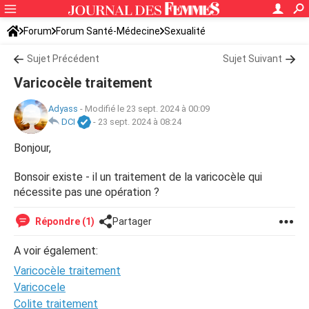
Forum
Forum Santé-Médecine
Sexualité
Sujet Précédent
Sujet Suivant
Varicocèle traitement
Adyass
-
Modifié le 23 sept. 2024 à 00:09
DCI
-
23 sept. 2024 à 08:24
Bonjour,
Bonsoir existe - il un traitement de la varicocèle qui
nécessite pas une opération ?
Répondre (1)
Partager
A voir également:
Varicocèle traitement
Varicocele
Colite traitement