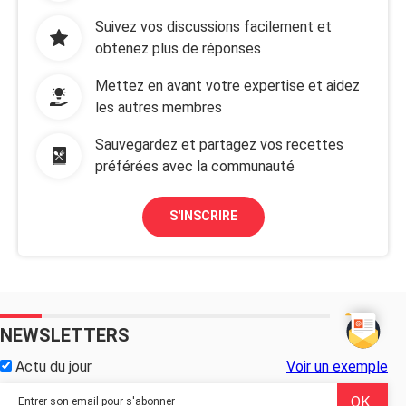
Bonjour, j’ai besoin d’aide, je me suis exposée au soleil et
j’ai pris un gros coup de soleil. Puis j’ai pelé, j’ai
Suivez vos discussions facilement et
énormément dû hydrater ma peau. Et là j’ai des plaques de
obtenez plus de réponses
boutons sur les zones que faire ?
Mettez en avant votre expertise et aidez
Je vous remercie par avance pour l’aide.
les autres membres
Sauvegardez et partagez vos recettes
préférées avec la communauté
S'INSCRIRE
NEWSLETTERS
Actu du jour
Voir un exemple