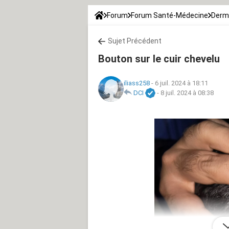
Forum
Forum Santé-Médecine
Derm
Sujet Précédent
Bouton sur le cuir chevelu
iliass258
-
6 juil. 2024 à 18:11
DCI
-
8 juil. 2024 à 08:38