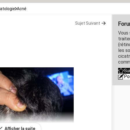
atologie
Acné
Foru
Sujet Suivant
Vous 
trait
(rétin
les so
cicat
comm
Su
Po
Afficher la suite