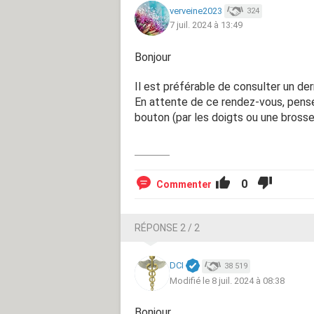
verveine2023
324
7 juil. 2024 à 13:49
Bonjour
Il est préférable de consulter un de
En attente de ce rendez-vous, pense 
bouton (par les doigts ou une brosse
0
Commenter
RÉPONSE 2 / 2
DCI
38 519
Modifié le 8 juil. 2024 à 08:38
Bonjour,