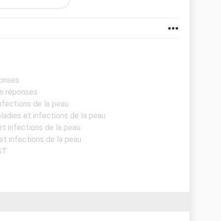
bouton assez dur , c'est quoi ? Et je dois voir un
ponses
es réponses
infections de la peau
aladies et infections de la peau
et infections de la peau
et infections de la peau
ST