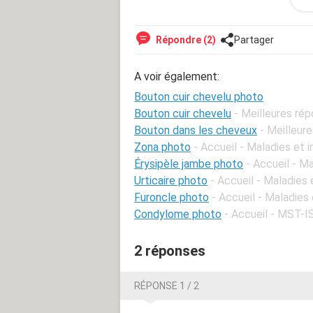
Répondre (2)
Partager
Bonjour,
A voir également:
Bouton cuir chevelu photo
Comme vous voyez sur l'image j'ai ce 
Bouton cuir chevelu
- Meilleures ré
dermatologue ?
Bouton dans les cheveux
- Meilleur
Zona photo
- Accueil - Maladies et 
Érysipèle jambe photo
- Accueil - M
Urticaire photo
- Accueil - Maladies 
Furoncle photo
- Accueil - Maladies 
Condylome photo
- Accueil - MST-I
2 réponses
RÉPONSE 1 / 2