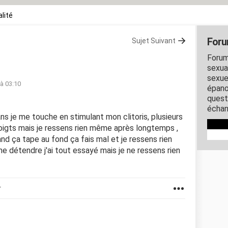
lité
Foru
Sujet Suivant
Forum
sexual
sexue
 à 03:10
épano
quest
échan
ns je me touche en stimulant mon clitoris, plusieurs
doigts mais je ressens rien même après longtemps ,
nd ça tape au fond ça fais mal et je ressens rien
e me détendre j'ai tout essayé mais je ne ressens rien
r