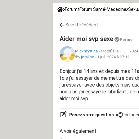
Forum
Forum Santé-Médecine
Sexua
Sujet Précédent
Aider moi svp sexe
Fermé
Mickmystine
-
Modifié le 1 juil. 2024
joraline
-
1 juil. 2024 à 07:12
Bonjour j'ai 14 ans et depuis mes 11a
fois j'ai essayer de me mettre des 
j'ai essayer avec des objets mais qua
non plus j'ai essayé le lubrifiant , d
aider moi svp ..
Posez votre question
Partage
A voir également: