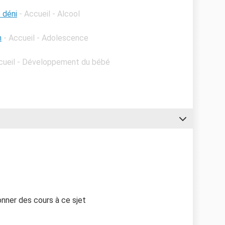
 déni
- Accueil - Alcool
n
- Accueil - Adolescence
cueil - Développement du bébé
onner des cours à ce sjet