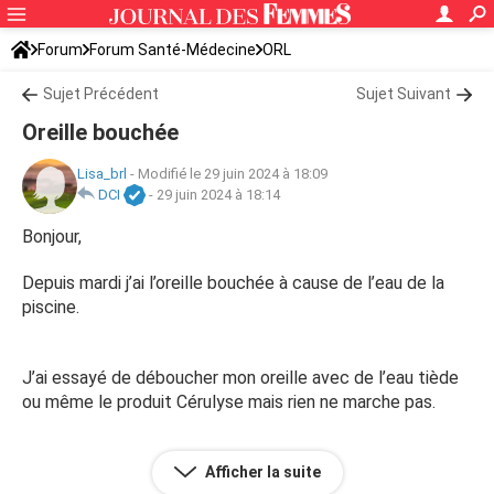
Forum
Forum Santé-Médecine
ORL
Sujet Précédent
Sujet Suivant
Oreille bouchée
Lisa_brl
-
Modifié le 29 juin 2024 à 18:09
DCI
-
29 juin 2024 à 18:14
Bonjour,
Depuis mardi j’ai l’oreille bouchée à cause de l’eau de la
piscine.
J’ai essayé de déboucher mon oreille avec de l’eau tiède
ou même le produit Cérulyse mais rien ne marche pas.
Avez vous une solution à me proposer ou même un
Afficher la suite