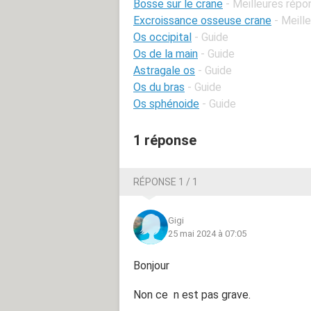
Bosse sur le crane
- Meilleures rép
Excroissance osseuse crane
- Meill
Os occipital
- Guide
Os de la main
- Guide
Astragale os
- Guide
Os du bras
- Guide
Os sphénoide
- Guide
1 réponse
RÉPONSE 1 / 1
Gigi
25 mai 2024 à 07:05
Bonjour
Non ce n est pas grave.