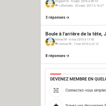
Virgiiph16
-
9 sept. 2016 à 00:15
LitheCalie
-
20 sept. 2017 à 16:27
3 réponses
Boule à l'arrière de la tête, 
tinmar78
-
6 mai 2010 à 17:42
tinmar78
-
7 mai 2010 à 22:12
8 réponses
DEVENEZ MEMBRE EN QUEL
Connectez-vous simplem
Suivez vos discussions 