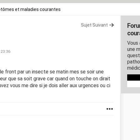
tômes et maladies courantes
Foru
Sujet Suivant
cour
Vous 
une m
 23:36
quest
patho
médic
r le front par un insecte se matin mes se soir une
peur que sa soit grave car quand on touche on dirait
uvez vous me dire si je dois aller aux urgences ou ci