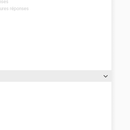
onses
eures réponses