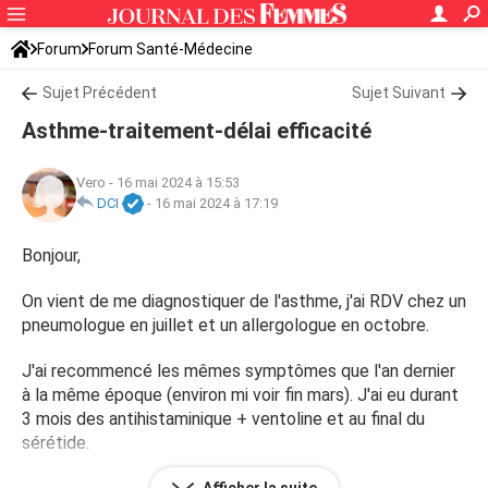
Forum
Forum Santé-Médecine
Symptômes et maladies courantes
Sujet Précédent
Asthme
Sujet Suivant
Asthme-traitement-délai efficacité
Vero
-
16 mai 2024 à 15:53
DCI
-
16 mai 2024 à 17:19
Bonjour,
On vient de me diagnostiquer de l'asthme, j'ai RDV chez un
pneumologue en juillet et un allergologue en octobre.
J'ai recommencé les mêmes symptômes que l'an dernier
à la même époque (environ mi voir fin mars). J'ai eu durant
3 mois des antihistaminique + ventoline et au final du
sérétide.