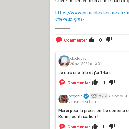
Ouvre ce lien vers un article dans le
https://www.journaldesfemmes.fr/
cheveux-gras/
0
Commenter
cloclo578
20 avr. 2024 à 13:31
Je suis une fille et j'ai 14ans.
0
Commenter
begonie
>
cloclo578
9 253
21 avr. 2024 à 10:38
Merci pour la précision. Le contenu 
Bonne continuation !
1
Commenter