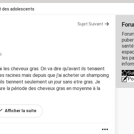
é des adolescents
Foru
Sujet Suivant
Forum
puber
santé
espac
8
les p
inform
ai les cheveux gras. On va dire qu'avant ils tenaient
Su
les racines mais depuis que j'ai acheter un shampoing
Po
ils tiennent seulement un jour sans etre gras. Je
re la période des cheveux gras en moyenne à la
rnée.
Afficher la suite