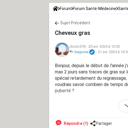
Forum
Forum Santé-Médecine
Sant
Sujet Précédent
Cheveux gras
cloclo578
-
20 avr. 2024 à 10:52
begonie
-
21 avr. 2024 à 10:3
Bonjour, depuis le début de l'année j'
max 2 jours sans traces de gras sur 
spécial retardement du regraissage, 
voudrais savoir combien de temps du
puberté ?
Merci pour votre réponse, bonne jou
Répondre (1)
Partager