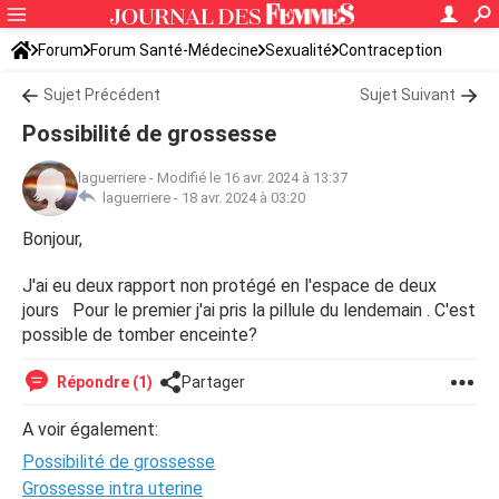
Forum
Forum Santé-Médecine
Sexualité
Contraception
Sujet Précédent
Sujet Suivant
Possibilité de grossesse
laguerriere
-
Modifié le 16 avr. 2024 à 13:37
laguerriere -
18 avr. 2024 à 03:20
Bonjour,
J'ai eu deux rapport non protégé en l'espace de deux
jours Pour le premier j'ai pris la pillule du lendemain . C'est
possible de tomber enceinte?
Répondre (1)
Partager
A voir également:
Possibilité de grossesse
Grossesse intra uterine