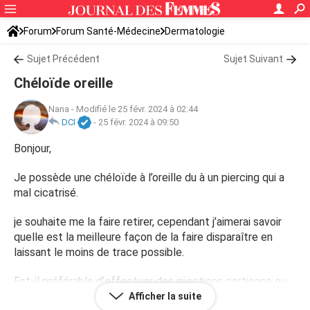
Forum
Forum Santé-Médecine
Dermatologie
Sujet Précédent
Sujet Suivant
Chéloïde oreille
Nana
-
Modifié le 25 févr. 2024 à 02:44
DCI
-
25 févr. 2024 à 09:50
Bonjour,
Je possède une chéloïde à l’oreille du à un piercing qui a
mal cicatrisé.
je souhaite me la faire retirer, cependant j’aimerai savoir
quelle est la meilleure façon de la faire disparaître en
laissant le moins de trace possible.
Est-il préférable d’effectuer des injections cortisone ou
de faire une opération ?
Afficher la suite