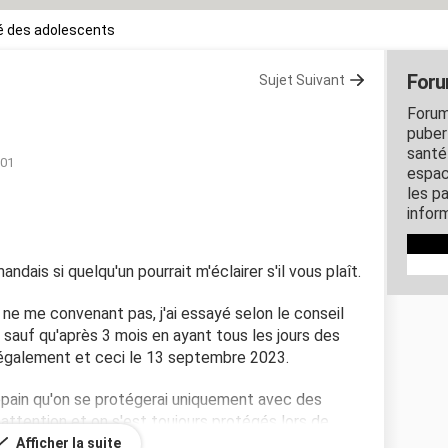
é des adolescents
Foru
Sujet Suivant
Forum
puber
santé
:01
espac
les p
inform
dais si quelqu'un pourrait m'éclairer s'il vous plaît.
 ne me convenant pas, j'ai essayé selon le conseil
 sauf qu'après 3 mois en ayant tous les jours des
er également et ceci le 13 septembre 2023.
opain qu'on se protégerai uniquement avec des
 attention et on s'est toujours protégés lors de
ends plus la pilule.
Afficher la suite