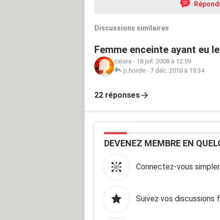
Répond
Discussions similaires
Femme enceinte ayant eu leu
catera
-
18 juil. 2008 à 12:59
p.horde
-
7 déc. 2018 à 19:34
22 réponses
DEVENEZ MEMBRE EN QUEL
Connectez-vous simplem
Suivez vos discussions 