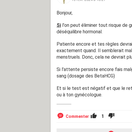
Comme lors de mes cycles antérieurs,
ainsi que ma poitrine qui devient plus
Bonjour,
encore eut des crampes au ventre, alo
2 jours avant l'arrivée des règles ou 
Si
l'on peut éliminer tout risque de g
déséquilibre hormonal.
Je vous remercie en avance pour vot
Merci!!
Patiente encore et tes règles devrai
exactement quand. Il semblerait mal
menstruels. Donc, cela ne devrait plu
Si l'attente persiste encore fais ma
sang (dosage des BetaHCG)
Et si le test est négatif et que le r
ou à ton gynécologue.
1
Commenter