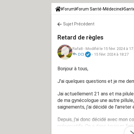
Forum
Forum Santé-Médecine
Sant
Sujet Précédent
Retard de règles
Rafa8
-
Modifié le 15 févr. 2024 à 17
DCI
-
15 févr. 2024 à 18:27
Bonjour à tous,
J'ai quelques questions et je me deman
Jai actuellement 21 ans et ma pilule
de ma gynécologue une autre pillule,
saignements, j'ai décidé de l'arret
Depuis, j'ai donc décidé avec mon c
préservatifs. On a donc toujours fait
tous nos rapports depuis que je ne pr