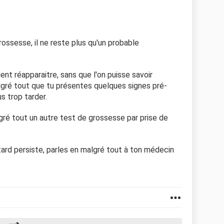
 je ressens les parois de mon utérus "gonflés",
 volumineuse et sensible. Mais, ce mois-ci je n'ai pas
rs que les derniers mois j'en ai toujours eux soit 1,
pendant les 2 premiers jours de celles-ci.
rossesse, il ne reste plus qu'un probable
re temps en espérant que quelqu'un puisse m'aider.
ent réapparaitre, sans que l'on puisse savoir
gré tout que tu présentes quelques signes pré-
s trop tarder.
lgré tout un autre test de grossesse par prise de
etard persiste, parles en malgré tout à ton médecin