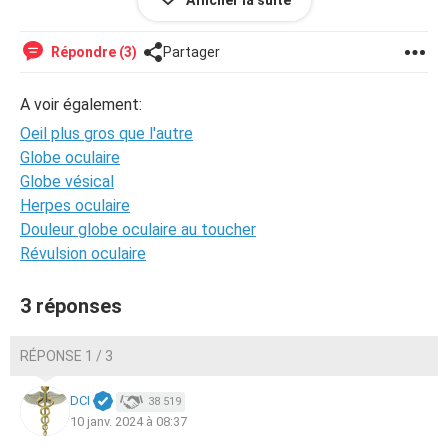
Afficher la suite
après cela a empiré.
Répondre (3)
Partager
merci de votre réponse
A voir également:
Oeil plus gros que l'autre
Globe oculaire
Globe vésical
Herpes oculaire
Douleur globe oculaire au toucher
Révulsion oculaire
3 réponses
RÉPONSE 1 / 3
DCI
38 519
10 janv. 2024 à 08:37