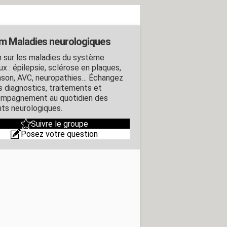
m Maladies neurologiques
 sur les maladies du système
x : épilepsie, sclérose en plaques,
nson, AVC, neuropathies… Échangez
es diagnostics, traitements et
ompagnement au quotidien des
nts neurologiques.
Suivre le groupe
Posez votre question