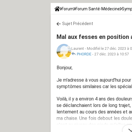
Forum
Forum Santé-Médecine
Symp
Sujet Précédent
Mal aux fesses en position 
Laurent
-
Modifié le 27 déc. 2023 à 
PHORDE
-
27 déc. 2023 à 10:57
Bonjour,
Je m'adresse à vous aujourd'hui pour
symptômes similaires car les spécial
Voilà, il y a environ 4 ans des doule
se déclanchaient lors de long trajet
lentement au cours des années et au
ma chaise. Une fois debout les doul
c'est au niveau des pieds qu'elles a