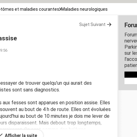
tômes et maladies courantes
Maladies neurologiques
Foru
Sujet Suivant
Forum
assise
nerveu
Parki
09:56
sur l
l'acc
patie
 essayer de trouver quelqu'un qui aurait des
istes sont sans diagnostics.
urs aux fesses sont apparues en position assise. Elles
, souvent au bout de 4 h de route. Elles ont évoluées
jourd'hui au bout de 10 minutes je dois me lever de
eurs disparaissent. Mais debout trop longtemps,
pparaissent. Ce sont comme des brûlures.
Afficher la suite