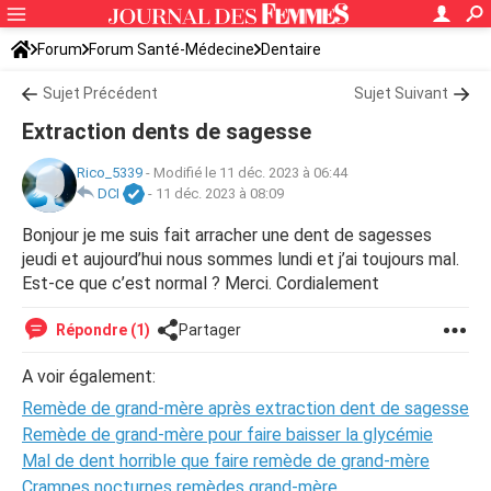
Forum
Forum Santé-Médecine
Dentaire
Sujet Précédent
Sujet Suivant
Extraction dents de sagesse
Rico_5339
-
Modifié le 11 déc. 2023 à 06:44
DCI
-
11 déc. 2023 à 08:09
Bonjour je me suis fait arracher une dent de sagesses
jeudi et aujourd’hui nous sommes lundi et j’ai toujours mal.
Est-ce que c’est normal ? Merci. Cordialement
Répondre (1)
Partager
A voir également:
Remède de grand-mère après extraction dent de sagesse
Remède de grand-mère pour faire baisser la glycémie
Mal de dent horrible que faire remède de grand-mère
Crampes nocturnes remèdes grand-mère