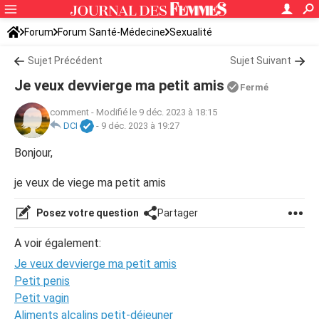
Forum
Forum Santé-Médecine
Sexualité
Sujet Précédent
Sujet Suivant
Je veux devvierge ma petit amis
Fermé
comment
-
Modifié le 9 déc. 2023 à 18:15
DCI
-
9 déc. 2023 à 19:27
Bonjour,
je veux de viege ma petit amis
Posez votre question
Partager
A voir également:
Je veux devvierge ma petit amis
Petit penis
Petit vagin
Aliments alcalins petit-déjeuner