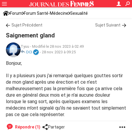
Forum
Forum Santé-Médecine
Sexualité
Sujet Précédent
Sujet Suivant
Saignement gland
Tyuu
-
Modifié le 28 nov. 2023 à 02:49
DCI
-
28 nov. 2023 à 09:25
Bonjour,
Il y a plusieurs jours j’ai remarqué quelques gouttes sortir
de mon gland après une érection et ce n’est
malheureusement pas la première fois que ça arrive cela
dure en général deux mois et je n’ai aucune douleur
lorsque le sang sort, après quelques examens les
médecins m’ont signalé qu’ils ne savaient tout simplement
pas ce que cela représenter.
Répondre (1)
Partager