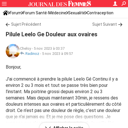
Forum
Forum Santé-Médecine
Sexualité
Contraception
Sujet Précédent
Sujet Suivant
Pilule Leelo Ge Douleur aux ovaires
Chelsy
-
5 nov. 2023 à 03:37
Radinoz
-
5 nov. 2023 à 09:57
Bonjour,
J’ai commencé à prendre la pilule Leelo Gé Continu il y a
environ 2 ou 3 mois et tout se passe très bien pour
l’instant. Ma poitrine grossi depuis environ 2 ou 3
semaines. Mais depuis maintenant 30min, je ressens des
douleurs intenses aux ovaires et particulièrement du côté
droit. Ce n’est pas une douleur de règle, c’est une douleur
que je n’ai jamais eu. Et je me pose des questions. Je
suppose que c’est mon retard de pilule de la veille (j’ai