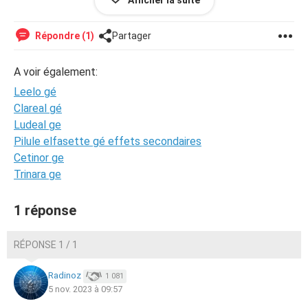
Afficher la suite
oublié de prendre ma pilule a 20h et je l’ai pris le
lendemain matin mais dans le délai de 12h) mais je
m’inquiète quand même car la douleur ne passe pas et
Répondre (1)
Partager
elle s’est manifestée à 3h du matin, donc 8h après que
j’aies pris ma pilule le soir.
A voir également:
Leelo gé
Avez vous des renseignements ?
Clareal gé
Merci
Ludeal ge
Pilule elfasette gé effets secondaires
Cetinor ge
Trinara ge
1 réponse
RÉPONSE 1 / 1
Radinoz
1 081
5 nov. 2023 à 09:57