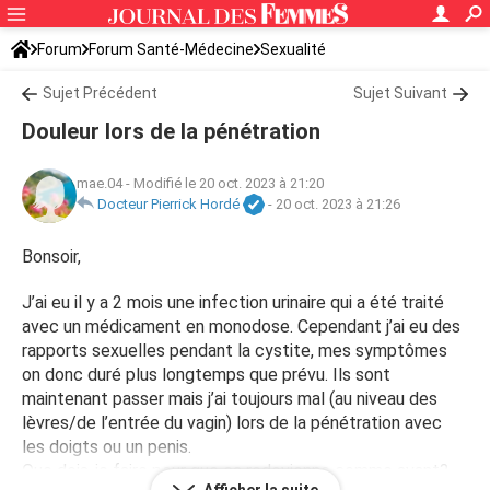
Forum
Forum Santé-Médecine
Sexualité
Sujet Précédent
Sujet Suivant
Douleur lors de la pénétration
mae.04
-
Modifié le 20 oct. 2023 à 21:20
Docteur Pierrick Hordé
-
20 oct. 2023 à 21:26
Bonsoir,
J’ai eu il y a 2 mois une infection urinaire qui a été traité
avec un médicament en monodose. Cependant j’ai eu des
rapports sexuelles pendant la cystite, mes symptômes
on donc duré plus longtemps que prévu. Ils sont
maintenant passer mais j’ai toujours mal (au niveau des
lèvres/de l’entrée du vagin) lors de la pénétration avec
les doigts ou un penis.
Que dois-je faire pour que ça redevienne comme avant?