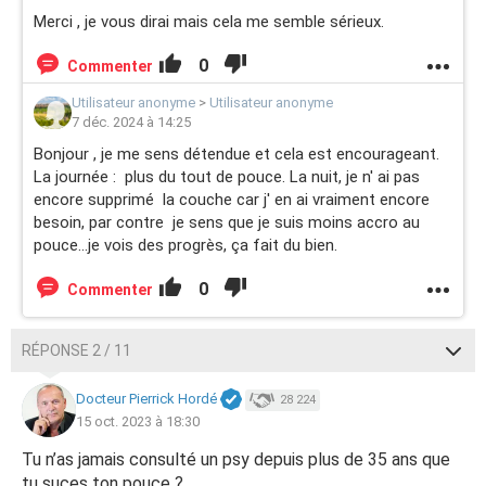
Merci , je vous dirai mais cela me semble sérieux.
0
Commenter
Utilisateur anonyme
>
Utilisateur anonyme
7 déc. 2024 à 14:25
Bonjour , je me sens détendue et cela est encourageant.
La journée : plus du tout de pouce. La nuit, je n' ai pas
encore supprimé la couche car j' en ai vraiment encore
besoin, par contre je sens que je suis moins accro au
pouce...je vois des progrès, ça fait du bien.
0
Commenter
RÉPONSE 2 / 11
Docteur Pierrick Hordé
28 224
15 oct. 2023 à 18:30
Tu n’as jamais consulté un psy depuis plus de 35 ans que
tu suces ton pouce ?