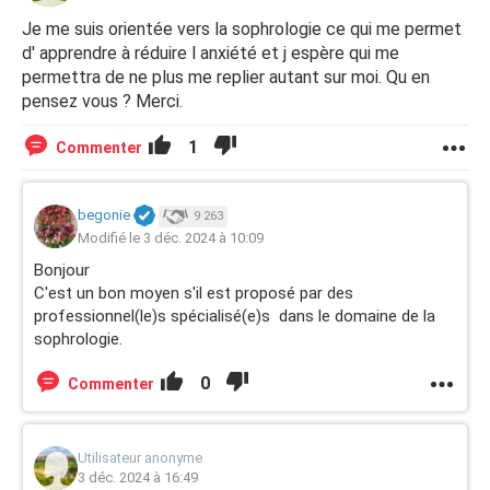
cela soit découvert.. . Je ne suis pas un bébé même si
Je me suis orientée vers la sophrologie ce qui me permet
cela ressemble à un comportement de bébé. J'ai
d' apprendre à réduire l anxiété et j espère qui me
conscience que je régresse mais cela est plus fort que
permettra de ne plus me replier autant sur moi. Qu en
moi et me permet de "recharger mes batteries '' et d
pensez vous ? Merci.
affronter les problèmes.
1
Commenter
Merci de vos conseils.
begonie
9 263
Modifié le 3 déc. 2024 à 10:09
Bonjour
C'est un bon moyen s'il est proposé par des
professionnel(le)s spécialisé(e)s dans le domaine de la
sophrologie.
0
Commenter
Utilisateur anonyme
3 déc. 2024 à 16:49