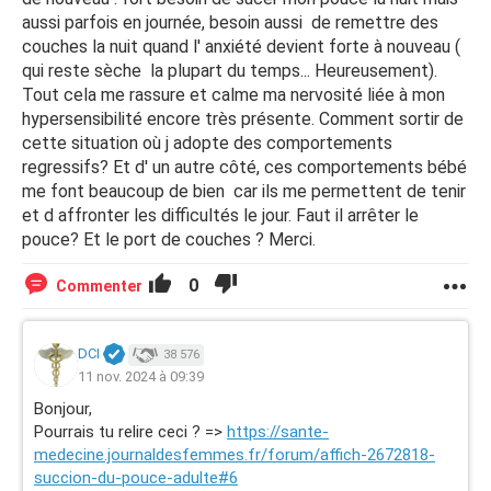
aussi parfois en journée, besoin aussi de remettre des
couches la nuit quand l' anxiété devient forte à nouveau (
qui reste sèche la plupart du temps... Heureusement).
Tout cela me rassure et calme ma nervosité liée à mon
hypersensibilité encore très présente. Comment sortir de
cette situation où j adopte des comportements
regressifs? Et d' un autre côté, ces comportements bébé
me font beaucoup de bien car ils me permettent de tenir
et d affronter les difficultés le jour. Faut il arrêter le
pouce? Et le port de couches ? Merci.
0
Commenter
DCI
38 576
11 nov. 2024 à 09:39
Bonjour,
Pourrais tu relire ceci ? =>
https://sante-
medecine.journaldesfemmes.fr/forum/affich-2672818-
succion-du-pouce-adulte#6