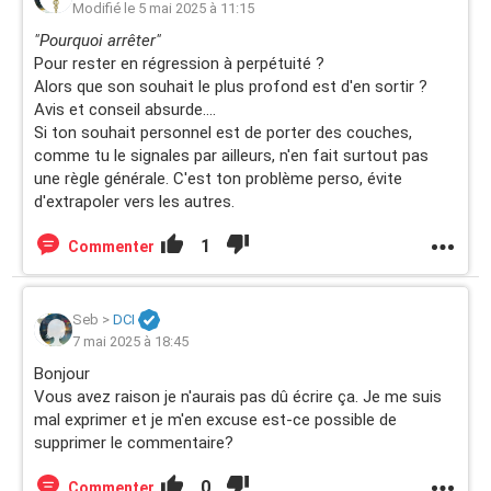
Modifié le 5 mai 2025 à 11:15
"Pourquoi arrêter"
Pour rester en régression à perpétuité ?
Alors que son souhait le plus profond est d'en sortir ?
Avis et conseil absurde....
Si ton souhait personnel est de porter des couches,
comme tu le signales par ailleurs, n'en fait surtout pas
une règle générale. C'est ton problème perso, évite
d'extrapoler vers les autres.
1
Commenter
Seb
>
DCI
7 mai 2025 à 18:45
Bonjour
Vous avez raison je n'aurais pas dû écrire ça. Je me suis
mal exprimer et je m'en excuse est-ce possible de
supprimer le commentaire?
0
Commenter