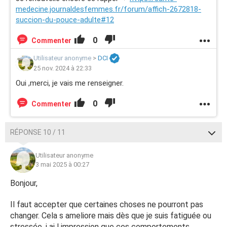
medecine.journaldesfemmes.fr/forum/affich-2672818-
succion-du-pouce-adulte#12
0
Commenter
Utilisateur anonyme
>
DCI
25 nov. 2024 à 22:33
Oui ,merci, je vais me renseigner.
0
Commenter
RÉPONSE 10 / 11
Utilisateur anonyme
3 mai 2025 à 00:27
Bonjour,
Il faut accepter que certaines choses ne pourront pas
changer. Cela s ameliore mais dès que je suis fatiguée ou
stressée, j ai l impression que ces comportements