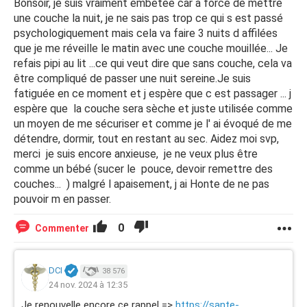
Bonsoir, je suis vraiment embêtée car à force de mettre
une couche la nuit, je ne sais pas trop ce qui s est passé
psychologiquement mais cela va faire 3 nuits d affilées
que je me réveille le matin avec une couche mouillée... Je
refais pipi au lit ...ce qui veut dire que sans couche, cela va
être compliqué de passer une nuit sereine.Je suis
fatiguée en ce moment et j espère que c est passager ... j
espère que la couche sera sèche et juste utilisée comme
un moyen de me sécuriser et comme je l' ai évoqué de me
détendre, dormir, tout en restant au sec. Aidez moi svp,
merci je suis encore anxieuse, je ne veux plus être
comme un bébé (sucer le pouce, devoir remettre des
couches... ) malgré l apaisement, j ai Honte de ne pas
pouvoir m en passer.
0
Commenter
DCI
38 576
24 nov. 2024 à 12:35
Je renouvelle encore ce rappel =>
https://sante-