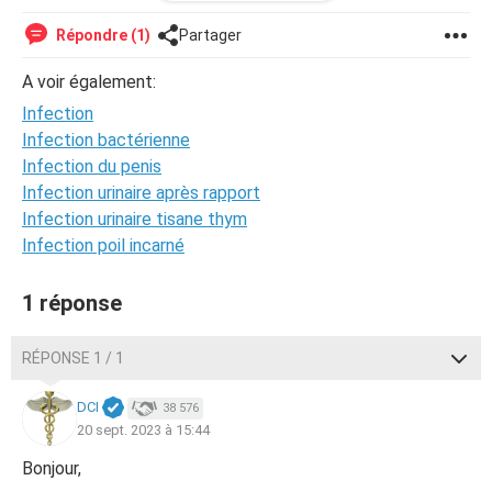
Combien de temps met le monuril à faire effet
Répondre (1)
Partager
Monuril à était prescrit par mon médecin et hier par ma
A voir également:
sage femme
Infection
Infection bactérienne
Infection du penis
Infection urinaire après rapport
Infection urinaire tisane thym
Infection poil incarné
1 réponse
RÉPONSE 1 / 1
DCI
38 576
20 sept. 2023 à 15:44
Bonjour,