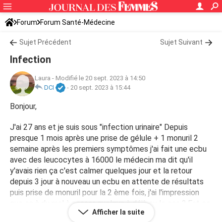
Forum
Forum Santé-Médecine
Symptômes et maladies courantes
Sujet Précédent
Infection urinaire
Sujet Suivant
Infection
Laura
-
Modifié le 20 sept. 2023 à 14:50
DCI
-
20 sept. 2023 à 15:44
Bonjour,
J'ai 27 ans et je suis sous "infection urinaire" Depuis
presque 1 mois après une prise de gélule + 1 monuril 2
semaine après les premiers symptômes j'ai fait une ecbu
avec des leucocytes à 16000 le médecin ma dit qu'il
y'avais rien ça c'est calmer quelques jour et la retour
depuis 3 jour à nouveau un ecbu en attente de résultats
puis prise de monuril pour la 2 ème fois, j'ai l'impression
que ça à du mal à passer quelqun à déjà eu le cas ? Est ce
Afficher la suite
que ça pourrai être autre chose