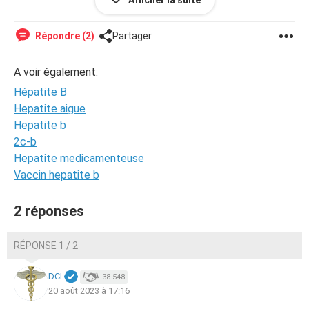
Afficher la suite
Comment expliquer cette hausse ? Est-elle anodine ?
Répondre (2)
Partager
Je n'ai pas eu de rapport depuis mon dernier dépistage et
pas eu de quelconque symptôme mais le fait d'avoir
A voir également:
retrouvé ces résultats m'intrigue un peu.
Hépatite B
En vous remerciant
Hepatite aigue
Hepatite b
2c-b
Hepatite medicamenteuse
Vaccin hepatite b
2 réponses
RÉPONSE 1 / 2
DCI
38 548
20 août 2023 à 17:16