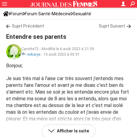
Forum
Forum Santé-Médecine
Sexualité
Sujet Précédent
Sujet Suivant
Entendre ses parents
Carotte72
-
Modifié le 6 août 2023 à 21:39
wikaryx
-
13 août 2023 à 03:51
Bonjour,
Je suis très mal à l'aise car très souvent j'entends mes
parents faire l'amour et avant je me disais c'est bien ils
s'aiment etc. Mais se soir je les entendai encore plus fort
et même ma soeur de 8 ans les a entendu, alors que moi
ma chambre est au dessus de la leur et c'est mal isolé
mais là on les entendais du couloir et j'avais envie de
pleurer. Et ma mère est stricte alors j'ai très peur d'en
parler et je trouve ça genant d'en parler alors que
Afficher la suite
d'habitude je prenais ça bien et bref j'ai besoin de conseils