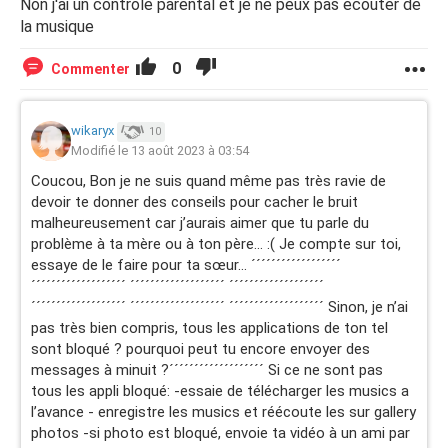
Non j'ai un contrôle parental et je ne peux pas écouter de
la musique
0
Commenter
wikaryx
10
Modifié le 13 août 2023 à 03:54
Coucou, Bon je ne suis quand même pas très ravie de
devoir te donner des conseils pour cacher le bruit
malheureusement car j’aurais aimer que tu parle du
problème à ta mère ou à ton père… :( Je compte sur toi,
essaye de le faire pour ta sœur… ´´´´´´´´´´´´´´´´´´
´´´´´´´´´´´´´´´´´´´ ´´´´´´´´´´´´´´´´´´´ ´´´´´´´´´´´´´´´´´´´
´´´´´´´´´´´´´´´´´´´ ´´´´´´´´´´´´´´´´´´´ ´´´´´´´´´´´´´´´´´´´ Sinon, je n’ai
pas très bien compris, tous les applications de ton tel
sont bloqué ? pourquoi peut tu encore envoyer des
messages à minuit ?´´´´´´´´´´´´´´´´´´´ Si ce ne sont pas
tous les appli bloqué: -essaie de télécharger les musics a
l’avance - enregistre les musics et réécoute les sur gallery
photos -si photo est bloqué, envoie ta vidéo à un ami par