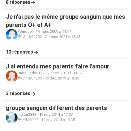
8 réponses
Je n'ai pas le même groupe sanguin que mes
parents O+ et A+
Pourquoi
-
14 mars 2009 à 14:17
Andy31200
-
21 mars 2021 à 15:35
10 réponses
J'ai entendu mes parents faire l'amour
Jadouladou123
-
29 déc. 2019 à 08:17
Andy31200
-
30 déc. 2019 à 18:45
3 réponses
groupe sanguin différent des parents
loulou3838
-
19 nov. 2014 à 17:07
^^Mârïe^^
-
19 nov. 2014 à 19:35