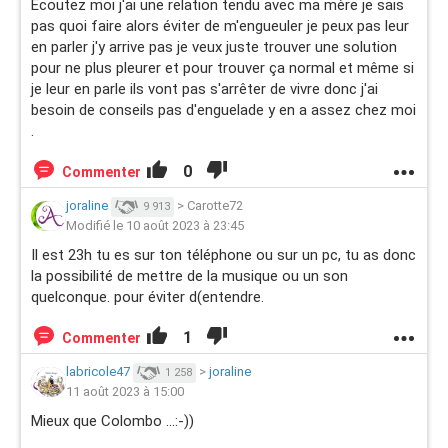
Écoutez moi j'ai une relation tendu avec ma mère je sais
pas quoi faire alors éviter de m'engueuler je peux pas leur
en parler j'y arrive pas je veux juste trouver une solution
pour ne plus pleurer et pour trouver ça normal et même si
je leur en parle ils vont pas s'arrêter de vivre donc j'ai
besoin de conseils pas d'enguelade y en a assez chez moi
.
0
Commenter
joraline
>
Carotte72
9 913
Modifié le 10 août 2023 à 23:45
Il est 23h tu es sur ton téléphone ou sur un pc, tu as donc
la possibilité de mettre de la musique ou un son
quelconque. pour éviter d(entendre.
1
Commenter
labricole47
>
joraline
1 258
11 août 2023 à 15:00
Mieux que Colombo ...:-))