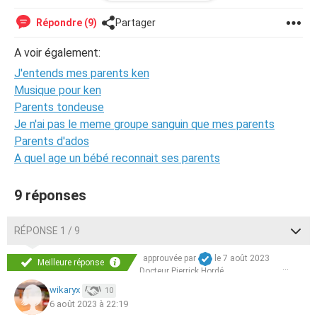
car ils font ça à 21:30 je suis au collège donc j'éteins plus
tard et j'en peux plus aidez moi sans me juger SVP.
Répondre (9)
Partager
Merci beaucoup
A voir également:
J'entends mes parents ken
Musique pour ken
Parents tondeuse
Je n'ai pas le meme groupe sanguin que mes parents
Parents d'ados
A quel age un bébé reconnait ses parents
9 réponses
RÉPONSE 1 / 9
approuvée par
le 7 août 2023
Meilleure réponse
Docteur Pierrick Hordé
wikaryx
10
6 août 2023 à 22:19