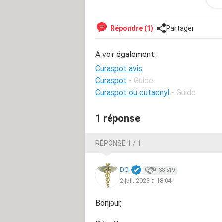
supporter Curaspot? Quel gel/crème 
afin de remplacer epiduo ?
Répondre (1)
Partager
merci d’avance pour votre réponse !
A voir également:
Curaspot avis
Curaspot
- Guide
Curaspot ou cutacnyl
- Guide
1 réponse
RÉPONSE 1 / 1
DCI
38 519
2 juil. 2023 à 18:04
Bonjour,