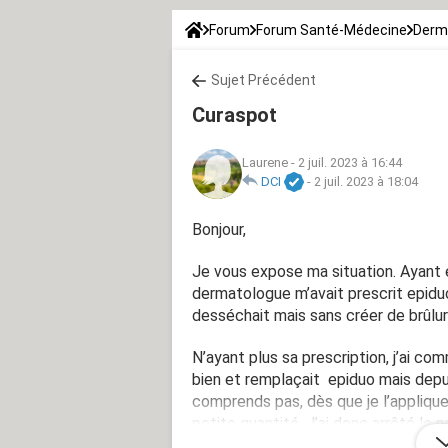
Forum
Forum Santé-Médecine
Derm
Sujet Précédent
Curaspot
Laurene
-
2 juil. 2023 à 16:44
DCI
-
2 juil. 2023 à 18:04
Bonjour,
Je vous expose ma situation. Ayant 
dermatologue m’avait prescrit epiduo,
desséchait mais sans créer de brûlur
N’ayant plus sa prescription, j’ai co
bien et remplaçait epiduo mais depu
comprends pas, dès que je l’appliqu
petite quantité. J’ai donc arrêté le
de benzoyle m’a beaucoup aidé mais j