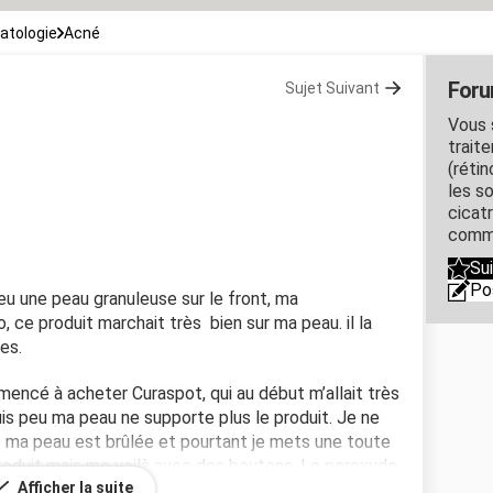
atologie
Acné
Foru
Sujet Suivant
Vous 
trait
(rétin
les so
cicat
comm
Su
Po
eu une peau granuleuse sur le front, ma
 ce produit marchait très bien sur ma peau. il la
es.
mmencé à acheter Curaspot, qui au début m’allait très
is peu ma peau ne supporte plus le produit. Je ne
e ma peau est brûlée et pourtant je mets une toute
 produit mais me voilà avec des boutons. Le peroxyde
Afficher la suite
e ne sais plus comment faire. Ma peau va t’elle re