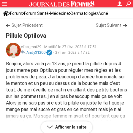
Forum
Forum Santé-Médecine
Dermatologie
Acné
Sujet Précédent
Sujet Suivant
Pillule Optilova
elisa_mnt29
-
Modifié le 27 févr. 2023 à 17:51
Andy31200
-
27 févr. 2023 à 17:32
Bonjour, alors voilà j ai 13 ans, je prend la pillule depuis 4
jours meme pas Optiluva pour réguler mes règles et les
problèmes de peau. J ai beaucoup d acnée hormonale sur
le menton et un peu au dessus de la bouche mais c’est
tout. Je me réveille ce matin en aillant des petits boutons
sur les pommettes, j en ai pas beaucoup mais ça se voit
Alors je ne sais pas si c est la pilule ou juste le fait que je
mange pas mal sucré et gras en ce moment mais je n ai
jamais eu ça. Ma sage femme m avait dit pourtant que ça
aller régler mes problèmes de peau. Que dois je faire pour
Afficher la suite
éviter d avoir + d acnée sur les joues et le menton et