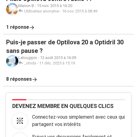
Manon B
-
15 nov. 2015 à 16:20
Utilisateur anonyme
-
16 nov. 2015 à 08:49
1 réponse
Puis-je passer de Optilova 20 a Optidril 30
sans pause ?
Lalougipis
-
12 août 2015 à 16:09
_strida
-
11 déc. 2025 à 15:19
8 réponses
DEVENEZ MEMBRE EN QUELQUES CLICS
Connectez-vous simplement avec ceux qui
partagent vos intérêts
Suivez vos discussions facilement et