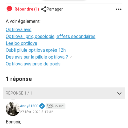
même de l acnée tout court. Quelles médicaments me
conseiller vous ?
Répondre (1)
Partager
A voir également:
Optilova avis
Optilova : prix, posologie, effets secondaires
Leeloo optilova
Oubli pilule optilova après 12h
Des avis sur la pillule optilova ?
✓
Optilova avis prise de poids
1 réponse
RÉPONSE 1 / 1
Andy31200
27 826
27 févr. 2023 à 17:32
Bonsoir,