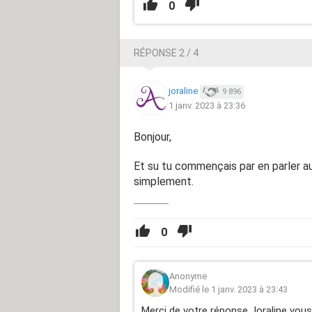
0
RÉPONSE 2 / 4
joraline
9 896
1 janv. 2023 à 23:36
Bonjour,
Et su tu commençais par en parler au
simplement.
0
Anonyme
Modifié le 1 janv. 2023 à 23:43
Merci de votre réponse Joraline vous 