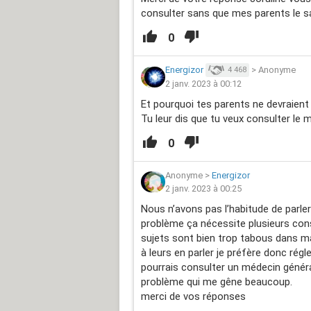
consulter sans que mes parents le s
0
Energizor
>
Anonyme
4 468
2 janv. 2023 à 00:12
Et pourquoi tes parents ne devraient
Tu leur dis que tu veux consulter le 
0
Anonyme
>
Energizor
2 janv. 2023 à 00:25
Nous n’avons pas l’habitude de parle
problème ça nécessite plusieurs con
sujets sont bien trop tabous dans ma
à leurs en parler je préfère donc régl
pourrais consulter un médecin généra
problème qui me gêne beaucoup.
merci de vos réponses