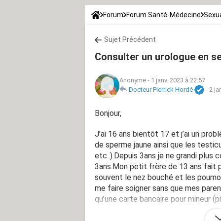
Forum
Forum Santé-Médecine
Sexua
Sujet Précédent
Consulter un urologue en se
Anonyme
-
1 janv. 2023 à 22:57
Docteur Pierrick Hordé
-
2 ja
Bonjour,
J’ai 16 ans bientôt 17 et j’ai un pro
de sperme jaune ainsi que les testic
etc..).Depuis 3ans je ne grandi plus
3ans.Mon petit frère de 13 ans fait 
souvent le nez bouché et les poumons
me faire soigner sans que mes parents
qu’une carte bancaire pour mineur (p
merci de votre aide (et j’insiste sur