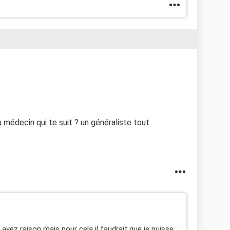
 médecin qui te suit ? un généraliste tout
avez raison mais pour cela il faudrait que je puisse