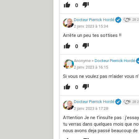
0
Docteur Pierrick Hordé
28 2
2 janv. 2023 à 15:34
Arrête un peu tes sottises !!
0
Anonyme
>
Docteur Pierrick Hordé
2 janv. 2023 à 16:15
Si vous ne voulez pas m’aider vous n’
0
Docteur Pierrick Hordé
28 2
2 janv. 2023 à 17:28
Attention Je ne t’insulte pas : j’ess
tu verras dans quelques mois que n
nous avons deja passé beaucoup de 