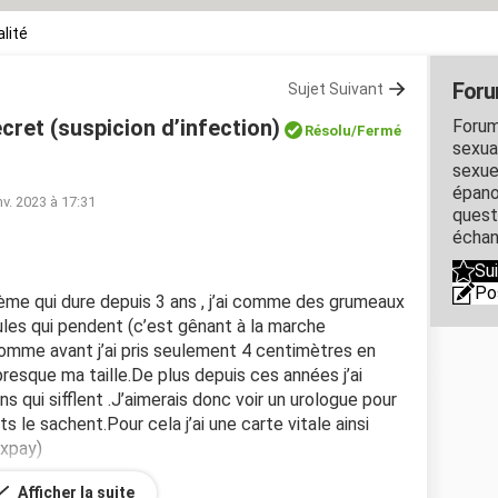
lité
Foru
Sujet Suivant
cret (suspicion d’infection)
Forum
Résolu
/Fermé
sexual
sexue
épano
nv. 2023 à 17:31
quest
échan
Su
Po
blème qui dure depuis 3 ans , j’ai comme des grumeaux
ules qui pendent (c’est gênant à la marche
 comme avant j’ai pris seulement 4 centimètres en
presque ma taille.De plus depuis ces années j’ai
 qui sifflent .J’aimerais donc voir un urologue pour
 le sachent.Pour cela j’ai une carte vitale ainsi
ixpay)
Afficher la suite
 le fait que je ne veux pas que mes parents soient au