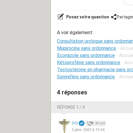
courant)
Posez votre question
Partage
A voir également:
Consultation urologue sans ordonna
Mupirocine sans ordonnance
- Accue
Econazole sans ordonnance
- Accuei
Kétoprofène sans ordonnance
- Acc
Testostérone en pharmacie sans or
Somnifère sans ordonnance
- Accuei
4 réponses
RÉPONSE 1 / 4
DCI
38 522
2 janv. 2023 à 13:24