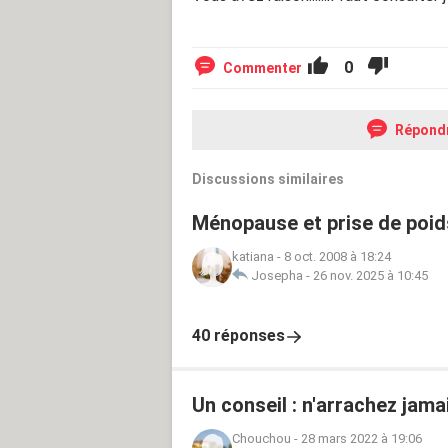
0
Commenter
Répond
Discussions similaires
Ménopause et prise de poid
katiana
-
8 oct. 2008 à 18:24
Josepha
-
26 nov. 2025 à 10:45
40 réponses
Un conseil : n'arrachez jam
Chouchou
-
28 mars 2022 à 19:06