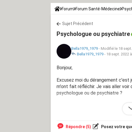
Forum
Forum Santé-Médecine
Psych
Sujet Précédent
Psychologue ou psychiatre
Bella1979_1979
-
Modifié le 18 sept
Bella1979_1979
-
18 sept. 2022 à
Bonjour,
Excusez moi du dérangement c'est ju
m'ont fait réfléchir. Je vais aller voi
psychologue ou de psychiatre ?
Merci d'avance et ne me juger pas ?
Répondre (5)
Posez votre qu