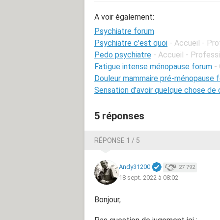
A voir également:
Psychiatre forum
Psychiatre c'est quoi
- Accueil - Pr
Pedo psychiatre
- Accueil - Profess
Fatigue intense ménopause forum
-
Douleur mammaire pré-ménopause 
Sensation d'avoir quelque chose de 
5 réponses
RÉPONSE 1 / 5
Andy31200
27 792
18 sept. 2022 à 08:02
Bonjour,