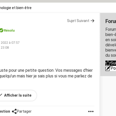
ologie et bien-être
Foru
Sujet Suivant
Forum
Résolu
bien-ê
en so
. 2022 à 07:57
dével
 23:08
bienve
du so
Su
Po
ste pour une petite question :Vos messages d'hier
r quelqu'un mais hier je sais plus si vous me parliez de
???
Afficher la suite
estion
Partager