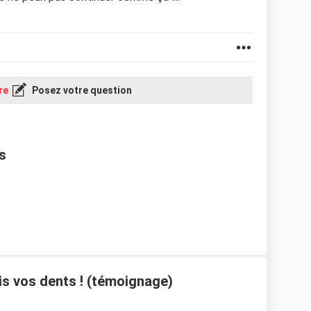
re
Posez votre question
s
ais vos dents ! (témoignage)