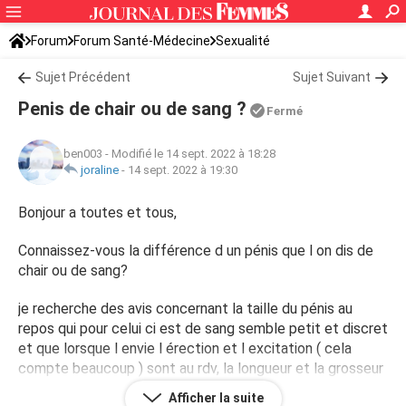
Forum
Forum Santé-Médecine
Sexualité
Sujet Précédent
Sujet Suivant
Penis de chair ou de sang ?
Fermé
ben003
-
Modifié le 14 sept. 2022 à 18:28
joraline
-
14 sept. 2022 à 19:30
Bonjour a toutes et tous,
Connaissez-vous la différence d un pénis que l on dis de
chair ou de sang?
je recherche des avis concernant la taille du pénis au
repos qui pour celui ci est de sang semble petit et discret
et que lorsque l envie l érection et l excitation ( cela
compte beaucoup ) sont au rdv, la longueur et la grosseur
peuvent vraiment surprendre .
Afficher la suite