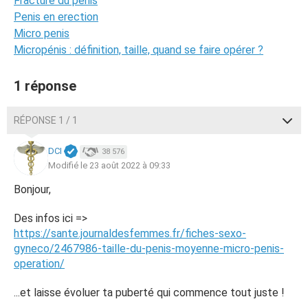
Fracture du penis
Penis en erection
Micro penis
Micropénis : définition, taille, quand se faire opérer ?
1 réponse
RÉPONSE 1 / 1
DCI
38 576
Modifié le 23 août 2022 à 09:33
Bonjour,
Des infos ici =>
https://sante.journaldesfemmes.fr/fiches-sexo-
gyneco/2467986-taille-du-penis-moyenne-micro-penis-
operation/
...et laisse évoluer ta puberté qui commence tout juste !