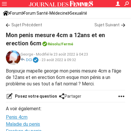
Forum
Forum Santé-Médecine
Sexualité
Sujet Précédent
Sujet Suivant
Mon penis mesure 4cm a 12ans et en
erection 6cm
Résolu/Fermé
George
-
Modifié le 23 août 2022 à 04:23
DCI
-
23 août 2022 à 09:32
Bonjour,je mapelle george mon penis mesure 4cm a l'âge
de 12ans et en erection 6cm esque mon pénis a un
problème ou ses tout a fait normal ? Merci.
Posez votre question
Partager
A voir également:
Penis 4cm
Maladie du penis